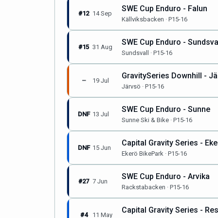
SWE Cup Enduro - Falun
#12
14 Sep
Källviksbacken · P15-16
SWE Cup Enduro - Sundsva
#15
31 Aug
Sundsvall · P15-16
GravitySeries Downhill - J
–
19 Jul
Järvsö · P15-16
SWE Cup Enduro - Sunne
DNF
13 Jul
Sunne Ski & Bike · P15-16
Capital Gravity Series - Ek
DNF
15 Jun
Ekerö BikePark · P15-16
SWE Cup Enduro - Arvika
#27
7 Jun
Rackstabacken · P15-16
Capital Gravity Series - Re
#4
11 May