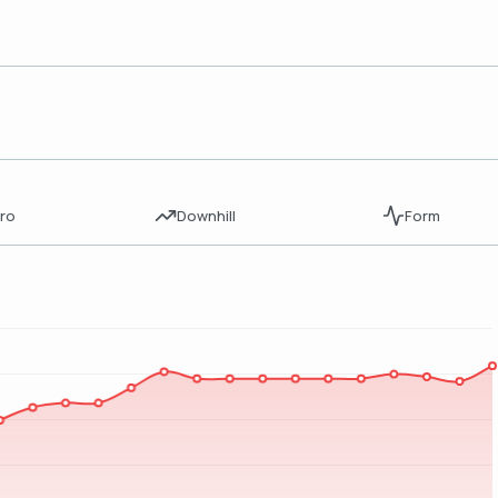
ro
Downhill
Form