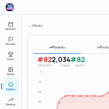
←
Tillbaka
Kalender
Resultat
Gravity
Endu
#82
2,034
#82
Serier
POSITION
POÄNG
BÄSTA
Media
Databas
Ranking