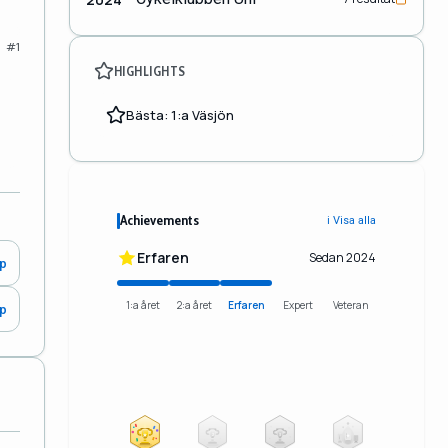
#1
HIGHLIGHTS
Bästa: 1:a Väsjön
Achievements
ℹ️ Visa alla
Erfaren
Sedan 2024
0p
1:a året
2:a året
Erfaren
Expert
Veteran
0p
2
3