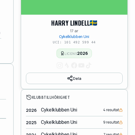
HARRY LINDELL
17 ar
Cykelklubben Uni
UCI: 101 492 599 44
2026
LICENS
Dela
KLUBBTILLHÖRIGHET
Cykelklubben Uni
2026
4 resultat
Cykelklubben Uni
2025
9 resultat
Cykelklubben Uni
2024
7 resultat