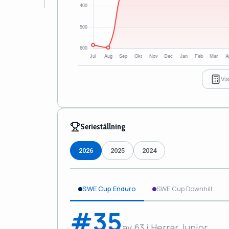
Vi
Serieställning
2026
2025
2024
SWE Cup Enduro
SWE Cup Downhill
#35
av 63 i Herrar Junior