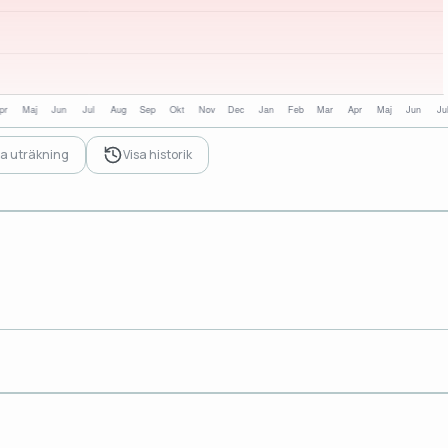
sa uträkning
Visa historik