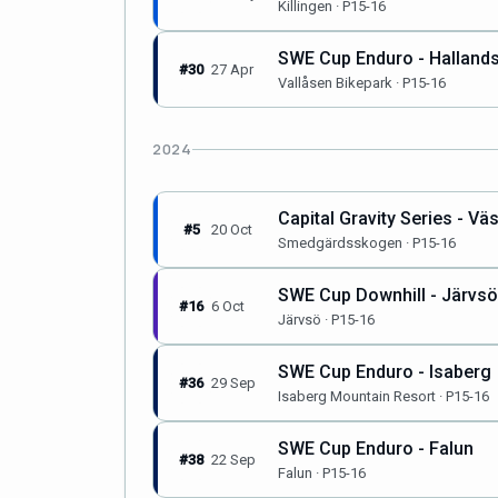
Killingen · P15-16
SWE Cup Enduro - Halland
#30
27 Apr
Vallåsen Bikepark · P15-16
2024
Capital Gravity Series - Vä
#5
20 Oct
Smedgärdsskogen · P15-16
SWE Cup Downhill - Järvsö
#16
6 Oct
Järvsö · P15-16
SWE Cup Enduro - Isaberg
#36
29 Sep
Isaberg Mountain Resort · P15-16
SWE Cup Enduro - Falun
#38
22 Sep
Falun · P15-16