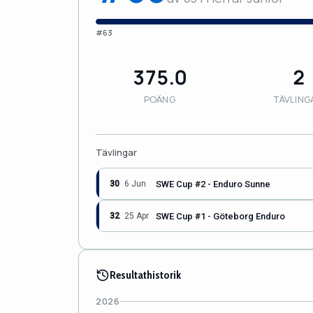
#63
375.0
2
POÄNG
TÄVLING
Tävlingar
SWE Cup #2 - Enduro Sunne
30
6 Jun
SWE Cup #1 - Göteborg Enduro
32
25 Apr
Resultathistorik
2026