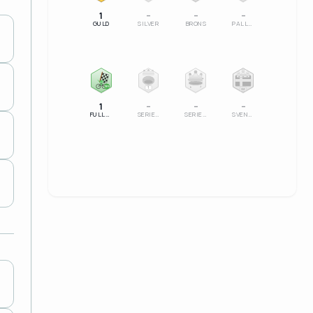
1
–
–
–
GULD
SILVER
BRONS
PALLSERIE
100%
1
SM
1
–
–
–
FULLFÖLJT
SERIELEDARE
SERIESEGRARE
SVENSK MÄSTARE