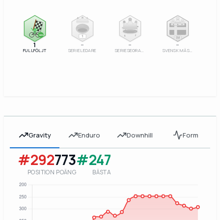
100%
1
SM
1
–
–
–
FULLFÖLJT
SERIELEDARE
SERIESEGRARE
SVENSK MÄSTARE
Gravity
Enduro
Downhill
Form
#292
773
#247
POSITION
POÄNG
BÄSTA