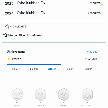
Cykelklubben Fix
2025
5 resultat
Cykelklubben Fix
2024
4 resultat
HIGHLIGHTS
Bästa: 18:e Ulricehamn
Achievements
ℹ️ Visa alla
Erfaren
Sedan 2024
1:a året
2:a året
Erfaren
Expert
Veteran
2
3
–
–
–
–
GULD
SILVER
BRONS
PALLSERIE