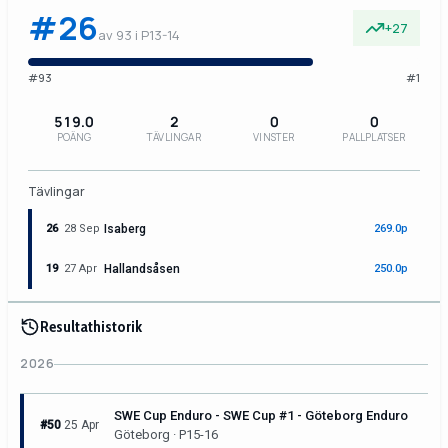
#26
+27
av 93 i P13-14
#93
#1
519.0
2
0
0
POÄNG
TÄVLINGAR
VINSTER
PALLPLATSER
Tävlingar
26
28 Sep
Isaberg
269.0p
19
27 Apr
Hallandsåsen
250.0p
Resultathistorik
2026
SWE Cup Enduro - SWE Cup #1 - Göteborg Enduro
#50
25 Apr
Göteborg · P15-16