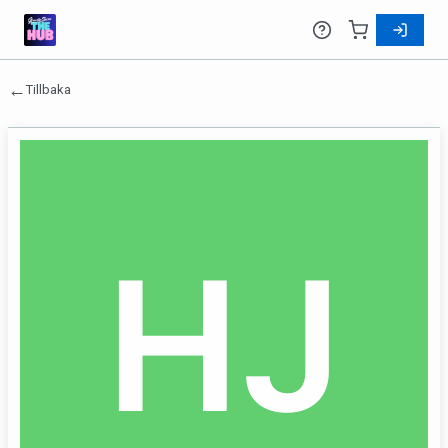
←
Tillbaka