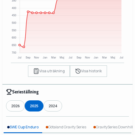
Visa uträkning
Visa historik
Serieställning
2026
2025
2024
SWE Cup Enduro
Götaland Gravity Series
GravitySeries Downhill