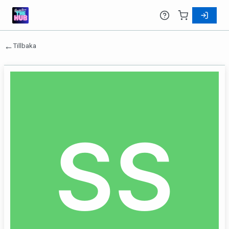
←
Tillbaka