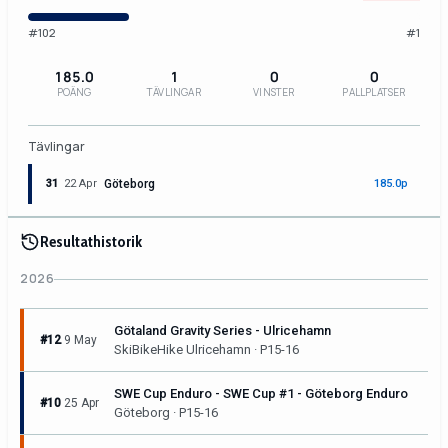
#102
#1
185.0
1
0
0
POÄNG
TÄVLINGAR
VINSTER
PALLPLATSER
Tävlingar
31
22 Apr
Göteborg
185.0p
Resultathistorik
2026
Götaland Gravity Series - Ulricehamn
#12
9 May
SkiBikeHike Ulricehamn · P15-16
SWE Cup Enduro - SWE Cup #1 - Göteborg Enduro
#10
25 Apr
Göteborg · P15-16