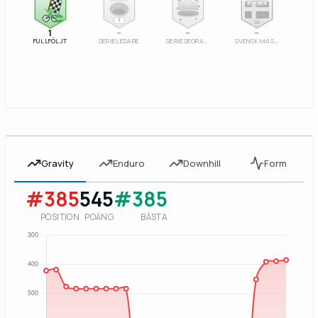
100%
1
SM
1
–
–
–
FULLFÖLJT
SERIELEDARE
SERIESEGRARE
SVENSK MÄSTARE
Gravity
Enduro
Downhill
Form
#385
545
#385
POSITION
POÄNG
BÄSTA