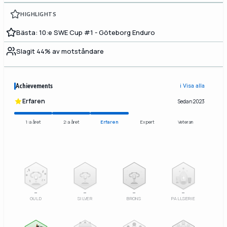
HIGHLIGHTS
Bästa: 10:e SWE Cup #1 - Göteborg Enduro
Slagit 44% av motståndare
Achievements
ℹ️ Visa alla
Erfaren
Sedan 2023
1:a året
2:a året
Erfaren
Expert
Veteran
2
3
–
–
–
–
GULD
SILVER
BRONS
PALLSERIE