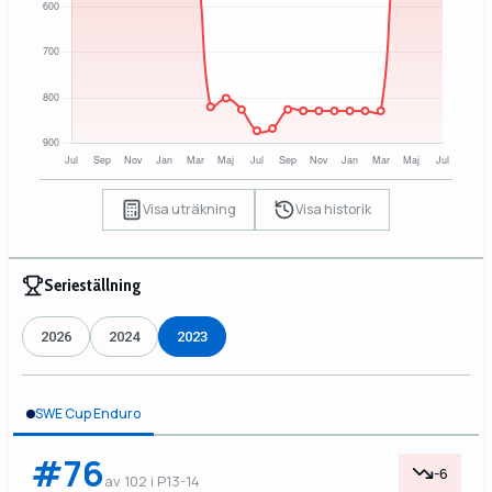
Visa uträkning
Visa historik
Serieställning
2026
2024
2023
SWE Cup Enduro
#76
-6
av 102 i P13-14