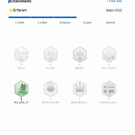
Achievements
ℹ️ Visa alla
Erfaren
Sedan 2022
1:a året
2:a året
Erfaren
Expert
Veteran
2
3
–
–
–
–
GULD
SILVER
BRONS
PALLSERIE
100%
1
SM
1
–
–
–
FULLFÖLJT
SERIELEDARE
SERIESEGRARE
SVENSK MÄSTARE