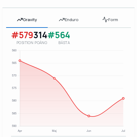
Gravity
Enduro
Form
#579
314
#564
POSITION
POÄNG
BÄSTA