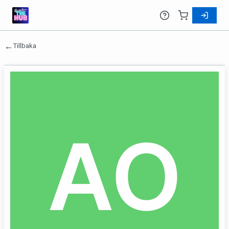
←
Tillbaka