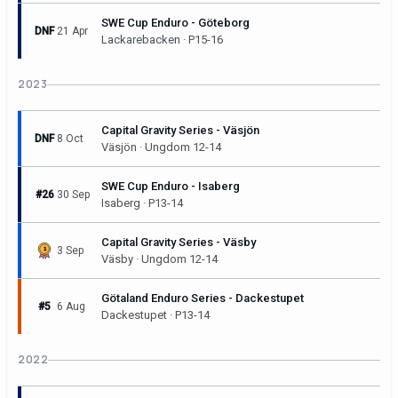
SWE Cup Enduro - Göteborg
DNF
21 Apr
Lackarebacken · P15-16
2023
Capital Gravity Series - Väsjön
DNF
8 Oct
Väsjön · Ungdom 12-14
SWE Cup Enduro - Isaberg
#26
30 Sep
Isaberg · P13-14
Capital Gravity Series - Väsby
3 Sep
Väsby · Ungdom 12-14
Götaland Enduro Series - Dackestupet
#5
6 Aug
Dackestupet · P13-14
2022