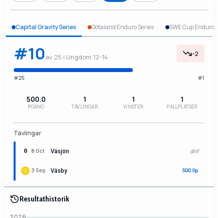
Capital Gravity Series
Götaland Enduro Series
SWE Cup Enduro
#10
-2
av 25 i Ungdom 12-14
#25
#1
500.0
1
1
1
POÄNG
TÄVLINGAR
VINSTER
PALLPLATSER
Tävlingar
0
8 Oct
Väsjön
dnf
3 Sep
Väsby
500.0p
1
Resultathistorik
2026