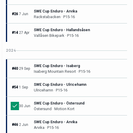
SWE Cup Enduro - Arvika
#26
7 Jun
Rackstabacken · P15-16
SWE Cup Enduro - Hallandsåsen
#14
27 Apr
Vallåsen Bikepark · P15-16
2024
SWE Cup Enduro - Isaberg
#40
29 Sep
Isaberg Mountain Resort · P15-16
SWE Cup Enduro - Ulricehamn
#54
1 Sep
Ulricehamn · P15-16
SWE Cup Enduro - Östersund
30 Jun
Östersund · Motion Kort
SWE Cup Enduro - Arvika
#46
2 Jun
Arvika · P15-16