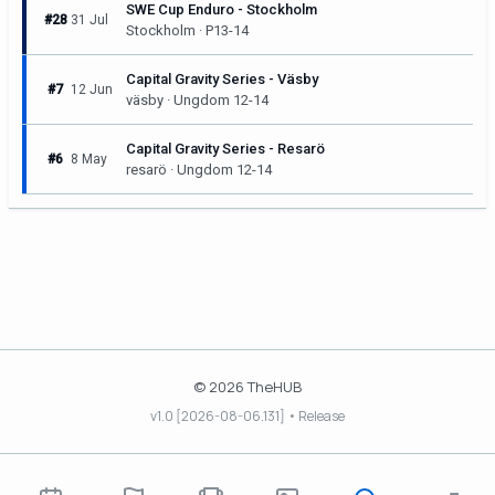
SWE Cup Enduro - Stockholm
#28
31 Jul
Stockholm · P13-14
Capital Gravity Series - Väsby
#7
12 Jun
väsby · Ungdom 12-14
Capital Gravity Series - Resarö
#6
8 May
resarö · Ungdom 12-14
© 2026 TheHUB
v1.0 [2026-08-06.131] • Release