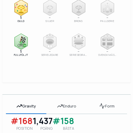
2
3
1
–
–
–
GULD
SILVER
BRONS
PALLSERIE
100%
1
SM
1
–
–
–
FULLFÖLJT
SERIELEDARE
SERIESEGRARE
SVENSK MÄSTARE
Gravity
Enduro
Form
#168
1,437
#158
POSITION
POÄNG
BÄSTA