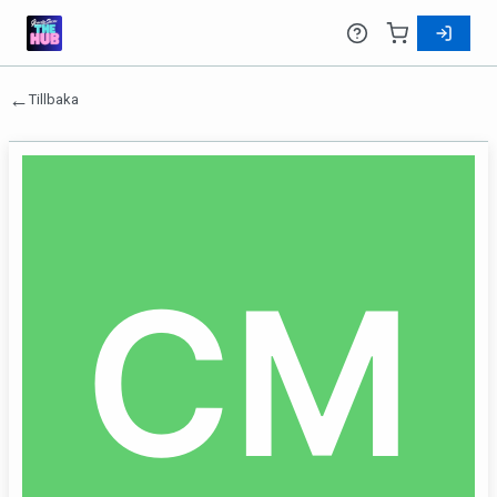
←
Tillbaka