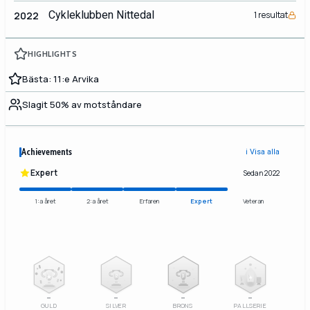
Cykleklubben Nittedal
2022
1 resultat
HIGHLIGHTS
Bästa: 11:e Arvika
Slagit 50% av motståndare
Achievements
ℹ️ Visa alla
Expert
Sedan 2022
1:a året
2:a året
Erfaren
Expert
Veteran
2
3
–
–
–
–
GULD
SILVER
BRONS
PALLSERIE