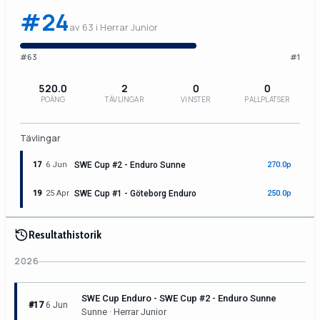
#24
av 63 i Herrar Junior
#63
#1
520.0
2
0
0
POÄNG
TÄVLINGAR
VINSTER
PALLPLATSER
Tävlingar
17
6 Jun
SWE Cup #2 - Enduro Sunne
270.0p
19
25 Apr
SWE Cup #1 - Göteborg Enduro
250.0p
Resultathistorik
2026
SWE Cup Enduro - SWE Cup #2 - Enduro Sunne
#17
6 Jun
Sunne · Herrar Junior