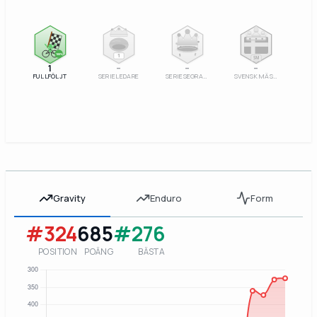
100%
1
SM
1
–
–
–
FULLFÖLJT
SERIELEDARE
SERIESEGRARE
SVENSK MÄSTARE
Gravity
Enduro
Form
#324
685
#276
POSITION
POÄNG
BÄSTA