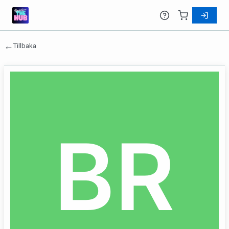
←
Tillbaka