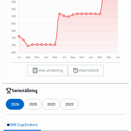
Visa uträkning
Visa historik
Serieställning
2026
2025
2023
2022
SWE Cup Enduro