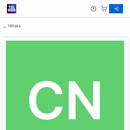
←
Tillbaka