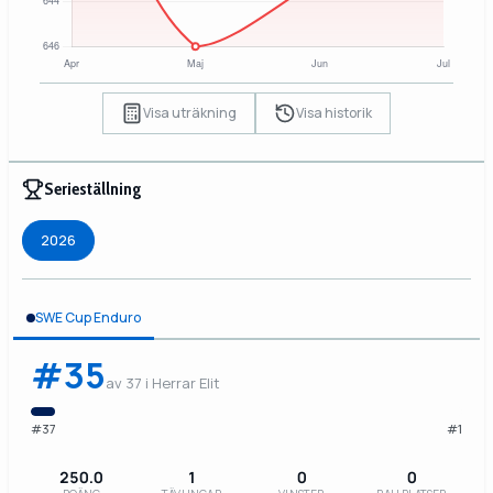
Visa uträkning
Visa historik
Serieställning
2026
SWE Cup Enduro
#35
av 37 i Herrar Elit
#37
#1
250.0
1
0
0