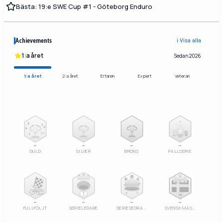
Bästa: 19:e SWE Cup #1 - Göteborg Enduro
Achievements
ℹ️ Visa alla
1:a året
Sedan 2026
1:a året
2:a året
Erfaren
Expert
Veteran
2
3
–
–
–
–
GULD
SILVER
BRONS
PALLSERIE
100%
1
SM
–
–
–
–
FULLFÖLJT
SERIELEDARE
SERIESEGRARE
SVENSK MÄSTARE