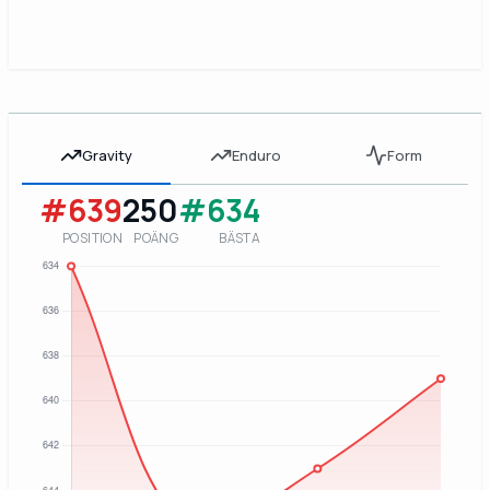
Gravity
Enduro
Form
#639
250
#634
POSITION
POÄNG
BÄSTA