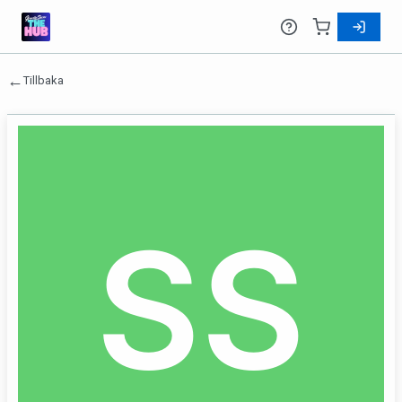
←
Tillbaka