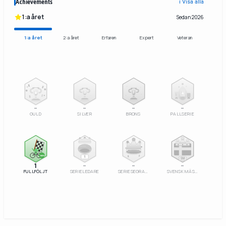
Achievements
ℹ️ Visa alla
1:a året
Sedan 2026
1:a året
2:a året
Erfaren
Expert
Veteran
2
3
–
–
–
–
GULD
SILVER
BRONS
PALLSERIE
100%
1
SM
1
–
–
–
FULLFÖLJT
SERIELEDARE
SERIESEGRARE
SVENSK MÄSTARE