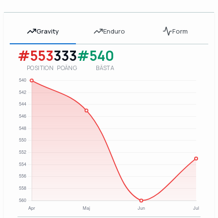
Gravity
Enduro
Form
#553
333
#540
POSITION
POÄNG
BÄSTA