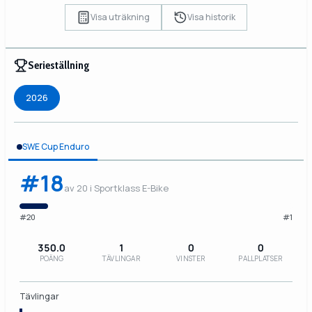
Visa uträkning
Visa historik
Serieställning
2026
SWE Cup Enduro
#18
av 20 i Sportklass E-Bike
#20
#1
350.0
1
0
0
POÄNG
TÄVLINGAR
VINSTER
PALLPLATSER
Tävlingar