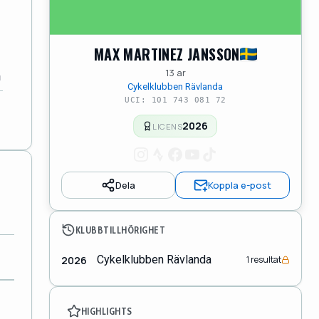
MAX MARTINEZ JANSSON
13 ar
Cykelklubben Rävlanda
UCI: 101 743 081 72
2026
LICENS
Dela
Koppla e-post
KLUBBTILLHÖRIGHET
Cykelklubben Rävlanda
2026
1 resultat
HIGHLIGHTS