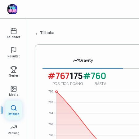
←
Tillbaka
Kalender
Resultat
Gravity
#767
175
#760
Serier
POSITION
POÄNG
BÄSTA
Media
Databas
Ranking