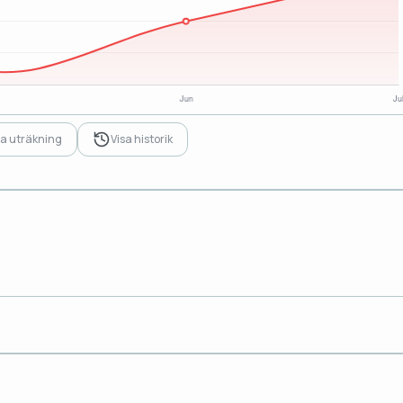
sa uträkning
Visa historik