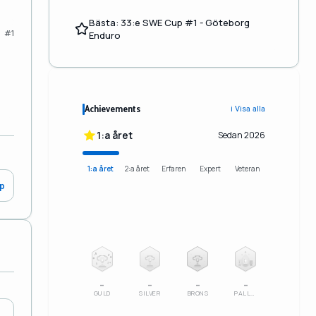
Bästa: 33:e SWE Cup #1 - Göteborg
#1
Enduro
Achievements
ℹ️ Visa alla
1:a året
Sedan 2026
1:a året
2:a året
Erfaren
Expert
Veteran
0p
2
3
–
–
–
–
GULD
SILVER
BRONS
PALLSERIE