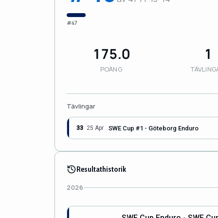
#47
175.0
1
POÄNG
TÄVLING
Tävlingar
SWE Cup #1 - Göteborg Enduro
33
25 Apr
Resultathistorik
2026
SWE Cup Enduro - SWE Cup