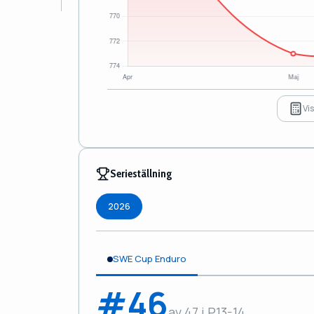
Vi
Serieställning
2026
SWE Cup Enduro
#46
av 47 i P13-14