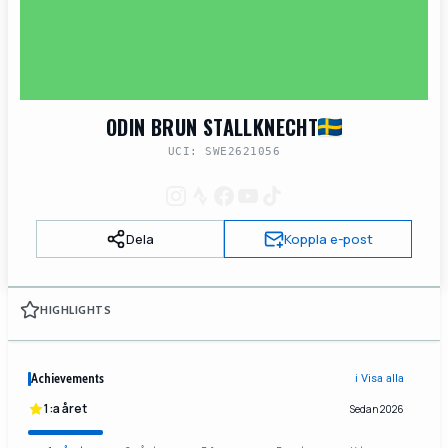
ODIN BRUN STALLKNECHT
UCI: SWE2621056
Dela
Koppla e-post
HIGHLIGHTS
Achievements
ℹ️ Visa alla
1:a året
Sedan 2026