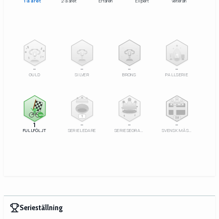
1:a året
2:a året
Erfaren
Expert
Veteran
2
3
–
–
–
–
GULD
SILVER
BRONS
PALLSERIE
100%
1
SM
1
–
–
–
FULLFÖLJT
SERIELEDARE
SERIESEGRARE
SVENSK MÄSTARE
Serieställning