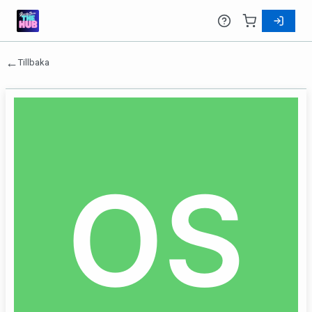
←
Tillbaka