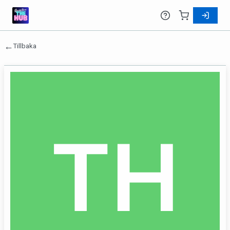
←
Tillbaka