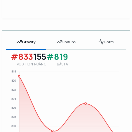
Gravity
Enduro
Form
#833
155
#819
POSITION
POÄNG
BÄSTA