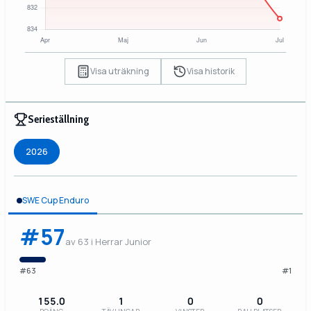
Visa uträkning
Visa historik
Serieställning
2026
SWE Cup Enduro
#57
av 63 i Herrar Junior
#63
#1
155.0
1
0
0