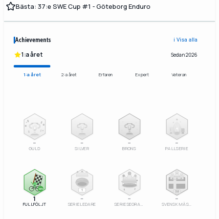
Bästa: 37:e SWE Cup #1 - Göteborg Enduro
Achievements
ℹ️ Visa alla
1:a året
Sedan 2026
1:a året
2:a året
Erfaren
Expert
Veteran
2
3
–
–
–
–
GULD
SILVER
BRONS
PALLSERIE
100%
1
SM
1
–
–
–
FULLFÖLJT
SERIELEDARE
SERIESEGRARE
SVENSK MÄSTARE