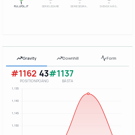
1
–
–
–
FULLFÖLJT
SERIELEDARE
SERIESEGRARE
SVENSK MÄSTARE
Gravity
Downhill
Form
#1162
43
#1137
POSITION
POÄNG
BÄSTA