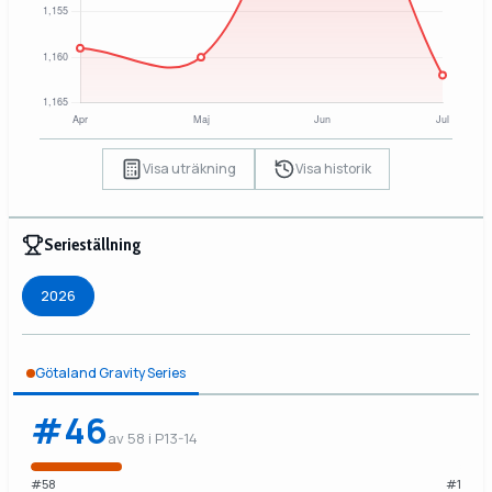
Visa uträkning
Visa historik
Serieställning
2026
Götaland Gravity Series
#46
av 58 i P13-14
#58
#1