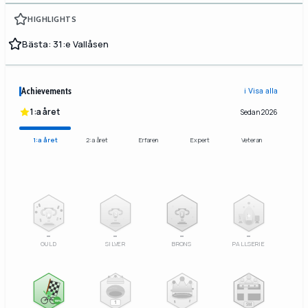
HIGHLIGHTS
Bästa: 31:e Vallåsen
Achievements
ℹ️ Visa alla
1:a året
Sedan 2026
1:a året
2:a året
Erfaren
Expert
Veteran
2
3
–
–
–
–
GULD
SILVER
BRONS
PALLSERIE
100%
1
SM