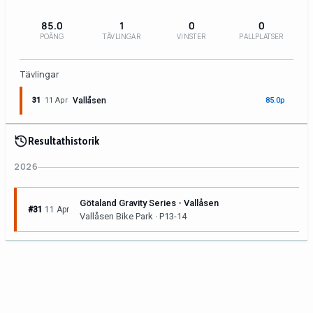
85.0
1
0
0
POÄNG
TÄVLINGAR
VINSTER
PALLPLATSER
Tävlingar
31
11 Apr
Vallåsen
85.0p
Resultathistorik
2026
Götaland Gravity Series - Vallåsen
#31
11 Apr
Vallåsen Bike Park · P13-14