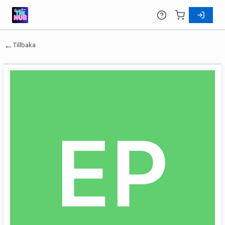
←
Tillbaka