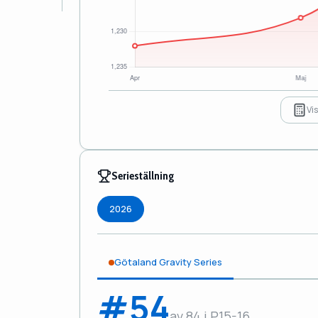
Vi
Serieställning
2026
Götaland Gravity Series
#54
av 84 i P15-16