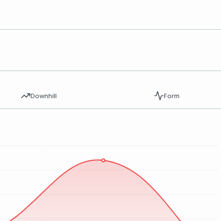
Downhill
Form