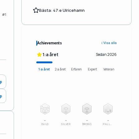
Bästa: 47:e Ulricehamn
#1
Achievements
ℹ️ Visa alla
1:a året
Sedan 2026
1:a året
2:a året
Erfaren
Expert
Veteran
0p
0p
2
3
–
–
–
–
GULD
SILVER
BRONS
PALLSERIE