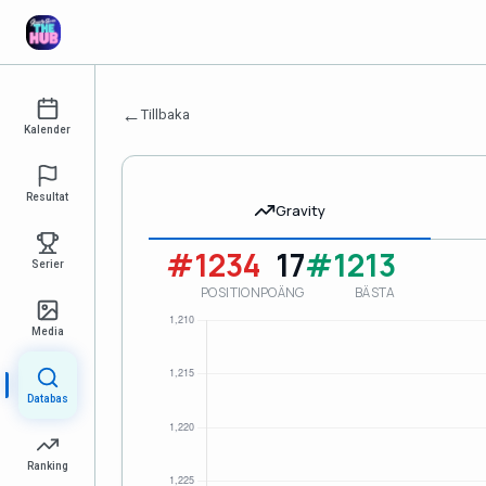
←
Tillbaka
Kalender
Resultat
Gravity
#1234
17
#1213
Serier
POSITION
POÄNG
BÄSTA
Media
Databas
Ranking