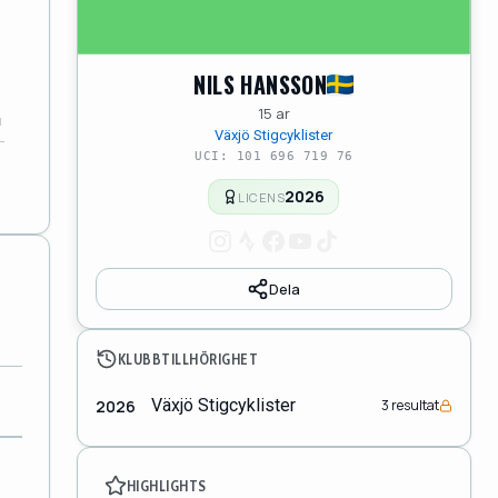
NILS HANSSON
15 ar
Växjö Stigcyklister
UCI: 101 696 719 76
2026
LICENS
Dela
KLUBBTILLHÖRIGHET
Växjö Stigcyklister
2026
3 resultat
HIGHLIGHTS