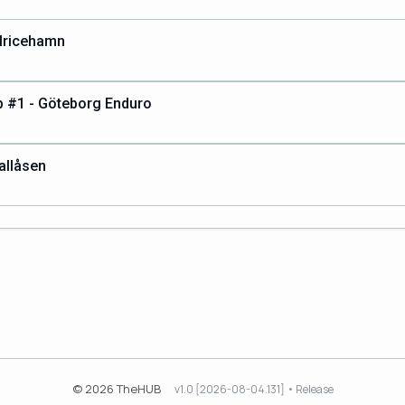
Ulricehamn
 #1 - Göteborg Enduro
allåsen
© 2026 TheHUB
v1.0 [2026-08-04.131] • Release