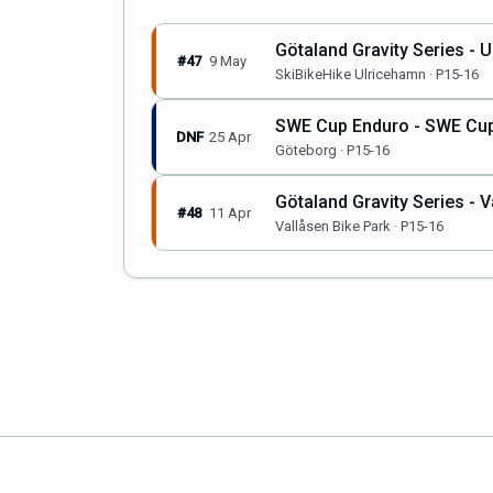
Götaland Gravity Series - 
#47
9 May
SkiBikeHike Ulricehamn · P15-16
SWE Cup Enduro - SWE Cup
DNF
25 Apr
Göteborg · P15-16
Götaland Gravity Series - V
#48
11 Apr
Vallåsen Bike Park · P15-16