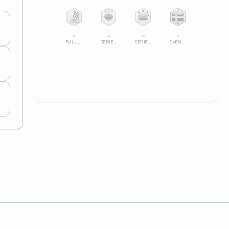
100%
1
SM
–
–
–
–
FULLFÖLJT
SERIELEDARE
SERIESEGRARE
SVENSK MÄSTARE