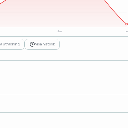
sa uträkning
Visa historik