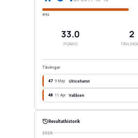
#84
33.0
2
POÄNG
TÄVLING
Tävlingar
Ulricehamn
47
9 May
Vallåsen
48
11 Apr
Resultathistorik
2026