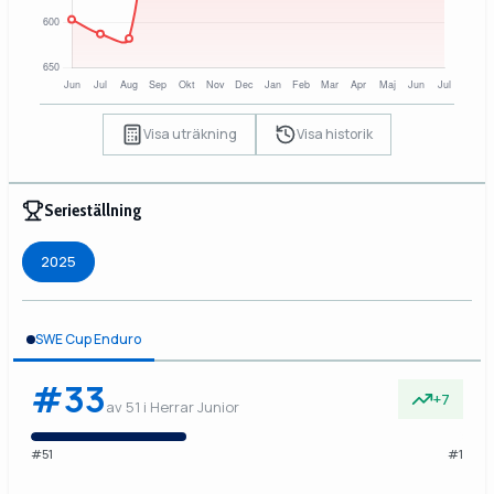
Visa uträkning
Visa historik
Serieställning
2025
SWE Cup Enduro
#33
+7
av 51 i Herrar Junior
#51
#1