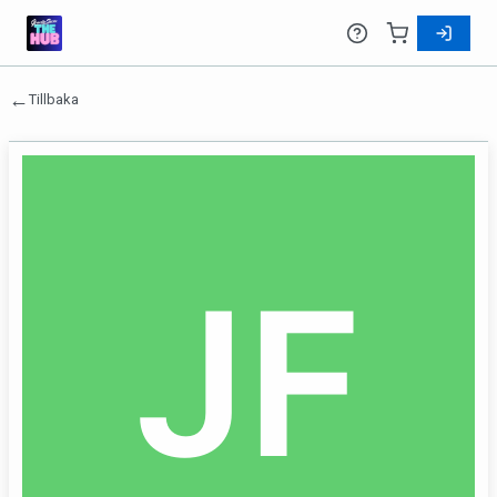
←
Tillbaka