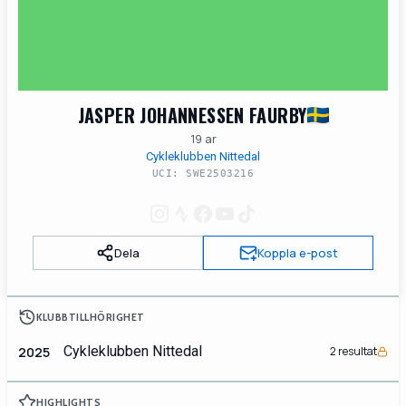
JASPER JOHANNESSEN FAURBY
19 ar
Cykleklubben Nittedal
UCI: SWE2503216
Dela
Koppla e-post
KLUBBTILLHÖRIGHET
Cykleklubben Nittedal
2025
2 resultat
HIGHLIGHTS