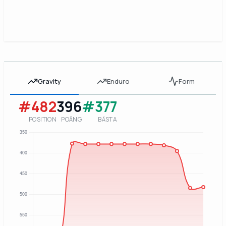
Gravity
Enduro
Form
#482
396
#377
POSITION
POÄNG
BÄSTA