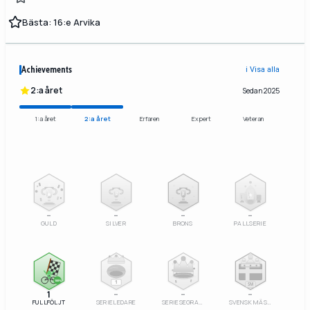
Bästa: 16:e Arvika
Achievements
ℹ️ Visa alla
2:a året
Sedan 2025
1:a året
2:a året
Erfaren
Expert
Veteran
2
3
–
–
–
–
GULD
SILVER
BRONS
PALLSERIE
100%
1
SM
1
–
–
–
FULLFÖLJT
SERIELEDARE
SERIESEGRARE
SVENSK MÄSTARE