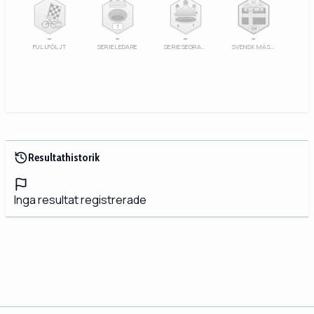
100%
1
SM
–
–
–
–
FULLFÖLJT
SERIELEDARE
SERIESEGRARE
SVENSK MÄSTARE
Resultathistorik
Inga resultat registrerade