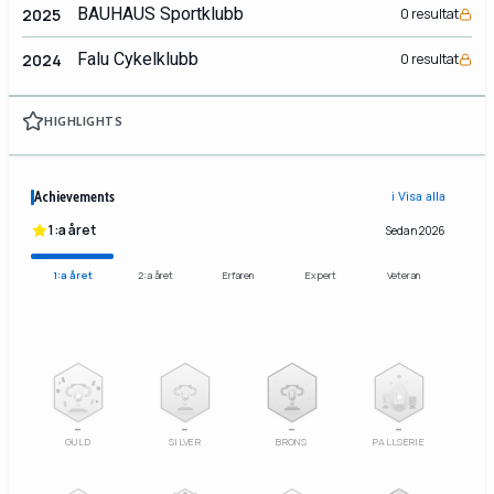
BAUHAUS Sportklubb
2025
0 resultat
Falu Cykelklubb
2024
0 resultat
HIGHLIGHTS
Achievements
ℹ️ Visa alla
1:a året
Sedan 2026
1:a året
2:a året
Erfaren
Expert
Veteran
2
3
–
–
–
–
GULD
SILVER
BRONS
PALLSERIE