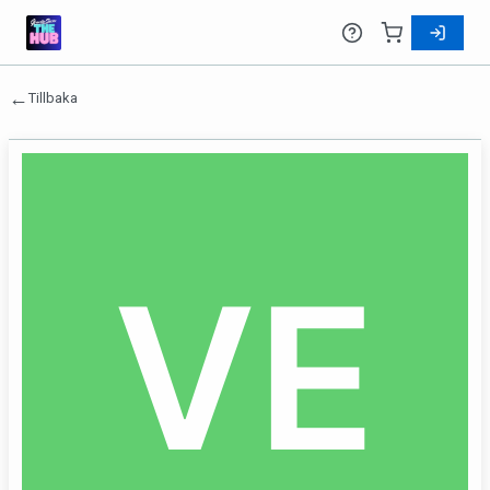
←
Tillbaka