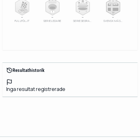
100%
1
SM
–
–
–
–
FULLFÖLJT
SERIELEDARE
SERIESEGRARE
SVENSK MÄSTARE
Resultathistorik
Inga resultat registrerade