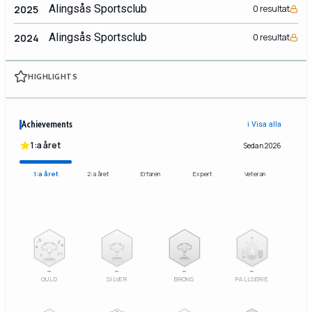
Alingsås Sportsclub
2025
0 resultat
Alingsås Sportsclub
2024
0 resultat
HIGHLIGHTS
Achievements
ℹ️ Visa alla
1:a året
Sedan 2026
1:a året
2:a året
Erfaren
Expert
Veteran
2
3
–
–
–
–
GULD
SILVER
BRONS
PALLSERIE