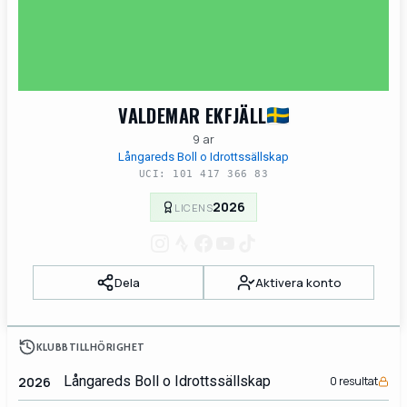
VALDEMAR EKFJÄLL
9 ar
Långareds Boll o Idrottssällskap
UCI: 101 417 366 83
2026
LICENS
Dela
Aktivera konto
KLUBBTILLHÖRIGHET
Långareds Boll o Idrottssällskap
2026
0 resultat