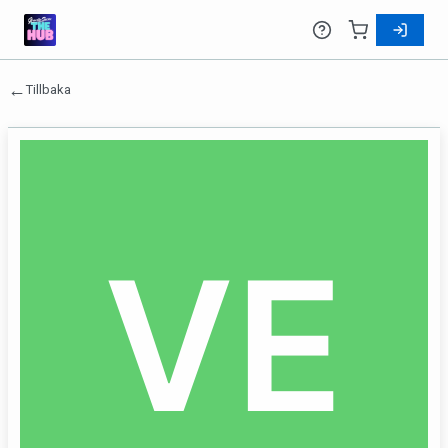
←
Tillbaka