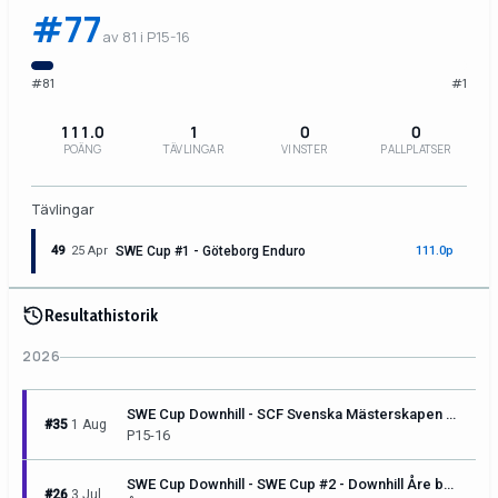
#77
av 81 i P15-16
#81
#1
111.0
1
0
0
POÄNG
TÄVLINGAR
VINSTER
PALLPLATSER
Tävlingar
49
25 Apr
SWE Cup #1 - Göteborg Enduro
111.0p
Resultathistorik
2026
SWE Cup Downhill - SCF Svenska Mästerskapen & SWE Cup #3 - Downhill Sunne
#35
1 Aug
P15-16
SWE Cup Downhill - SWE Cup #2 - Downhill Åre by Pirelli
#26
3 Jul