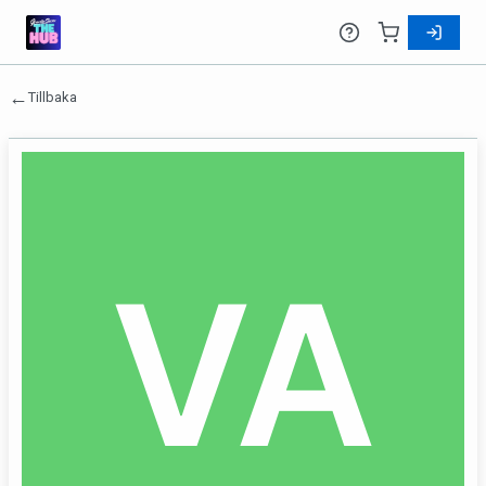
←
Tillbaka