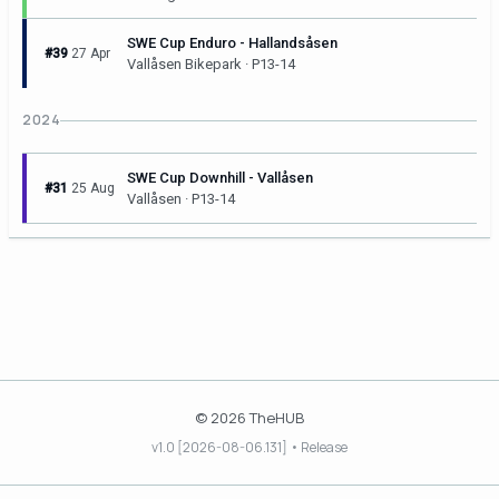
SWE Cup Enduro - Hallandsåsen
#39
27 Apr
Vallåsen Bikepark · P13-14
2024
SWE Cup Downhill - Vallåsen
#31
25 Aug
Vallåsen · P13-14
© 2026 TheHUB
v1.0 [2026-08-06.131] • Release