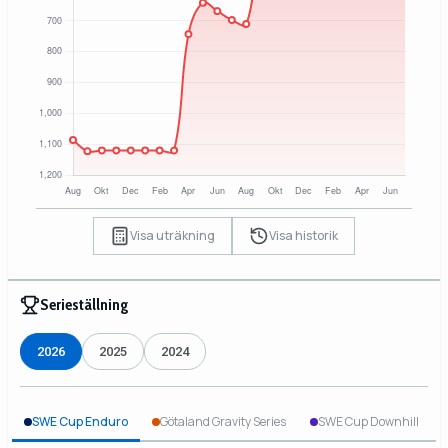
Visa uträkning
Visa historik
Serieställning
2026
2025
2024
SWE Cup Enduro
Götaland Gravity Series
SWE Cup Downhill