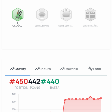
100%
1
SM
1
–
–
–
FULLFÖLJT
SERIELEDARE
SERIESEGRARE
SVENSK MÄSTARE
Gravity
Enduro
Downhill
Form
#450
442
#440
POSITION
POÄNG
BÄSTA