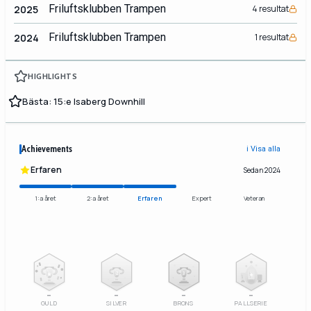
Friluftsklubben Trampen
2025
4 resultat
Friluftsklubben Trampen
2024
1 resultat
HIGHLIGHTS
Bästa: 15:e Isaberg Downhill
Achievements
ℹ️ Visa alla
Erfaren
Sedan 2024
1:a året
2:a året
Erfaren
Expert
Veteran
2
3
–
–
–
–
GULD
SILVER
BRONS
PALLSERIE