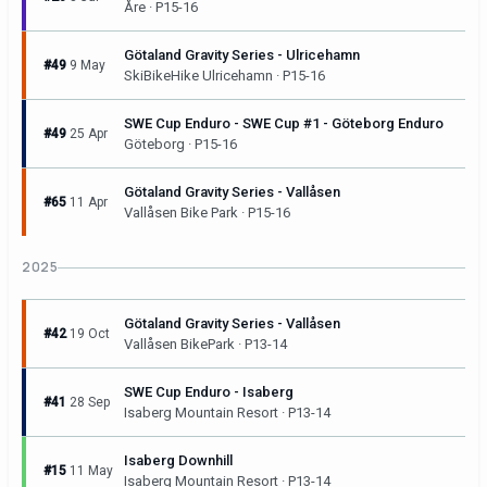
Åre · P15-16
Götaland Gravity Series - Ulricehamn
#49
9 May
SkiBikeHike Ulricehamn · P15-16
SWE Cup Enduro - SWE Cup #1 - Göteborg Enduro
#49
25 Apr
Göteborg · P15-16
Götaland Gravity Series - Vallåsen
#65
11 Apr
Vallåsen Bike Park · P15-16
2025
Götaland Gravity Series - Vallåsen
#42
19 Oct
Vallåsen BikePark · P13-14
SWE Cup Enduro - Isaberg
#41
28 Sep
Isaberg Mountain Resort · P13-14
Isaberg Downhill
#15
11 May
Isaberg Mountain Resort · P13-14