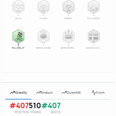
2
3
–
–
–
–
GULD
SILVER
BRONS
PALLSERIE
100%
1
SM
1
–
–
–
FULLFÖLJT
SERIELEDARE
SERIESEGRARE
SVENSK MÄSTARE
Gravity
Enduro
Downhill
Form
#407
510
#407
POSITION
POÄNG
BÄSTA