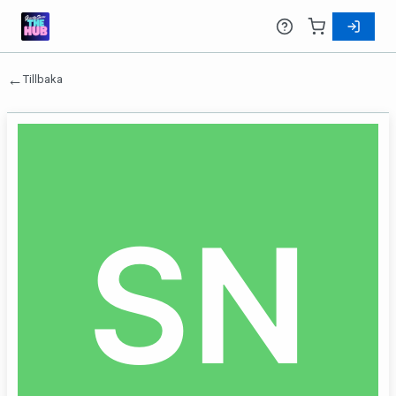
←
Tillbaka