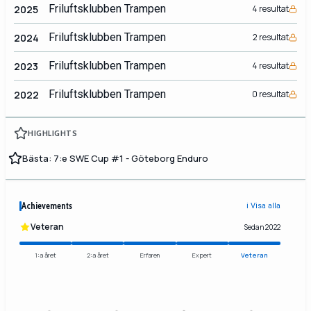
Friluftsklubben Trampen
2025
4 resultat
Friluftsklubben Trampen
2024
2 resultat
Friluftsklubben Trampen
2023
4 resultat
Friluftsklubben Trampen
2022
0 resultat
HIGHLIGHTS
Bästa: 7:e SWE Cup #1 - Göteborg Enduro
Achievements
ℹ️ Visa alla
Veteran
Sedan 2022
1:a året
2:a året
Erfaren
Expert
Veteran