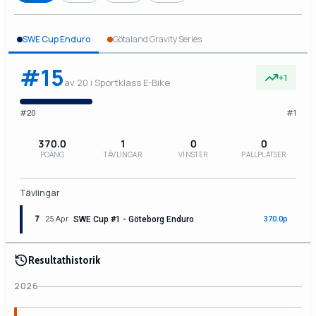
SWE Cup Enduro
Götaland Gravity Series
#15
+1
av 20 i Sportklass E-Bike
#20
#1
370.0
1
0
0
POÄNG
TÄVLINGAR
VINSTER
PALLPLATSER
Tävlingar
7
25 Apr
SWE Cup #1 - Göteborg Enduro
370.0p
Resultathistorik
2026