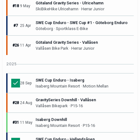
Götaland Gravity Series - Ulricehamn
#18
9 May
SkiBikeHike Ulricehamn · Herrar Junior
SWE Cup Enduro - SWE Cup #1 - Göteborg Enduro
#7
25 Apr
Göteborg · Sportklass E-Bike
Götaland Gravity Series - Vallåsen
#26
11 Apr
Vallåsen Bike Park · Herrar Junior
2025
SWE Cup Enduro - Isaberg
28 Sep
Isaberg Mountain Resort · Motion Mellan
GravitySeries Downhill - Vallåsen
#28
24 Aug
Vallåsen Bikepark · P15-16
Isaberg Downhill
#31
11 May
Isaberg Mountain Resort · P15-16
SWE Cup Enduro - Hallandsåsen