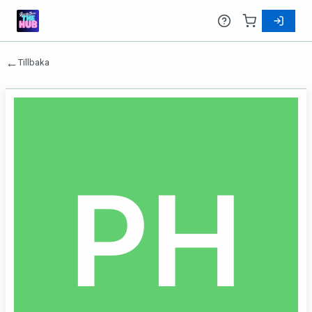
←
Tillbaka