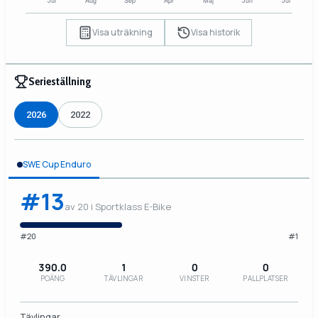
Visa uträkning
Visa historik
Serieställning
2026
2022
SWE Cup Enduro
#13
av 20 i Sportklass E-Bike
#20
#1
390.0
1
0
0
POÄNG
TÄVLINGAR
VINSTER
PALLPLATSER
Tävlingar