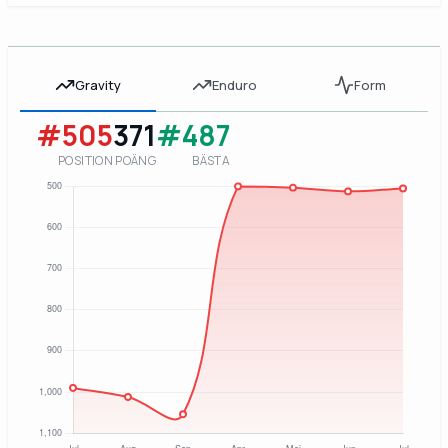
Gravity
Enduro
Form
#505
371
#487
POSITION
POÄNG
BÄSTA