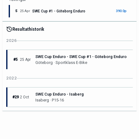
5
25 Apr
SWE Cup #1 - Göteborg Enduro
390.0p
Resultathistorik
2026
SWE Cup Enduro - SWE Cup #1 - Göteborg Enduro
#5
25 Apr
Göteborg · Sportklass E-Bike
2022
SWE Cup Enduro - Isaberg
#29
2 Oct
Isaberg · P15-16