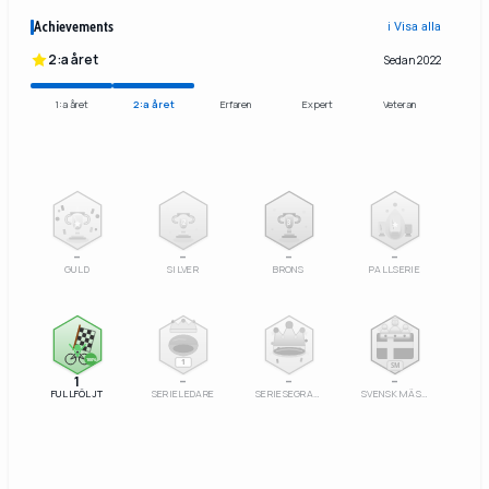
Achievements
ℹ️ Visa alla
2:a året
Sedan 2022
1:a året
2:a året
Erfaren
Expert
Veteran
2
3
–
–
–
–
GULD
SILVER
BRONS
PALLSERIE
100%
1
SM
1
–
–
–
FULLFÖLJT
SERIELEDARE
SERIESEGRARE
SVENSK MÄSTARE