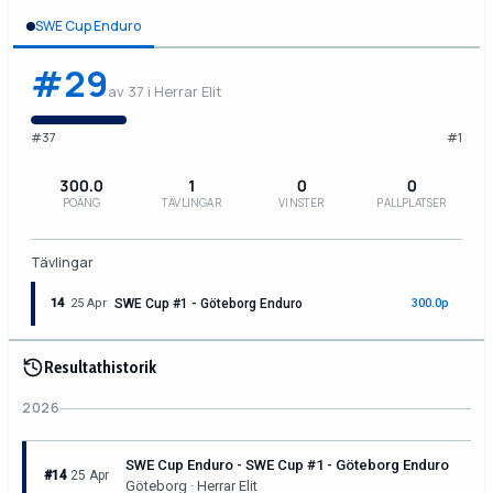
SWE Cup Enduro
#29
av 37 i Herrar Elit
#37
#1
300.0
1
0
0
POÄNG
TÄVLINGAR
VINSTER
PALLPLATSER
Tävlingar
14
25 Apr
SWE Cup #1 - Göteborg Enduro
300.0p
Resultathistorik
2026
SWE Cup Enduro - SWE Cup #1 - Göteborg Enduro
#14
25 Apr
Göteborg · Herrar Elit