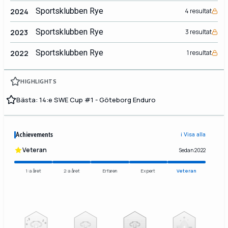
Sportsklubben Rye
2024
4 resultat
Sportsklubben Rye
2023
3 resultat
Sportsklubben Rye
2022
1 resultat
HIGHLIGHTS
Bästa: 14:e SWE Cup #1 - Göteborg Enduro
Achievements
ℹ️ Visa alla
Veteran
Sedan 2022
1:a året
2:a året
Erfaren
Expert
Veteran
2
3