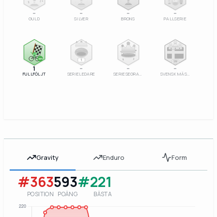
–
–
–
–
GULD
SILVER
BRONS
PALLSERIE
100%
1
SM
1
–
–
–
FULLFÖLJT
SERIELEDARE
SERIESEGRARE
SVENSK MÄSTARE
Gravity
Enduro
Form
#363
593
#221
POSITION
POÄNG
BÄSTA