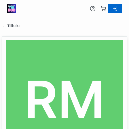
←
Tillbaka