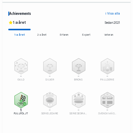
Achievements
ℹ️ Visa alla
1:a året
Sedan 2021
1:a året
2:a året
Erfaren
Expert
Veteran
2
3
–
–
–
–
GULD
SILVER
BRONS
PALLSERIE
100%
1
SM
1
–
–
–
FULLFÖLJT
SERIELEDARE
SERIESEGRARE
SVENSK MÄSTARE