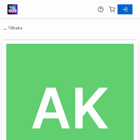
←
Tillbaka