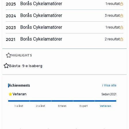
Borås Cykelamatörer
2025
1 resultat
Borås Cykelamatörer
2024
3 resultat
Borås Cykelamatörer
2023
1 resultat
Borås Cykelamatörer
2021
2 resultat
HIGHLIGHTS
Bästa: 9:e Isaberg
Achievements
ℹ️ Visa alla
Veteran
Sedan 2021
1:a året
2:a året
Erfaren
Expert
Veteran