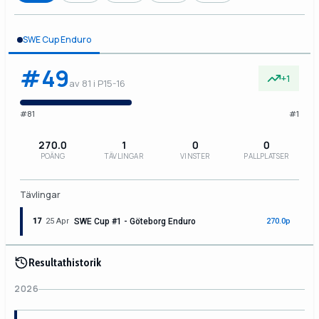
SWE Cup Enduro
#49
+1
av 81 i P15-16
#81
#1
270.0
1
0
0
POÄNG
TÄVLINGAR
VINSTER
PALLPLATSER
Tävlingar
17
25 Apr
SWE Cup #1 - Göteborg Enduro
270.0p
Resultathistorik
2026