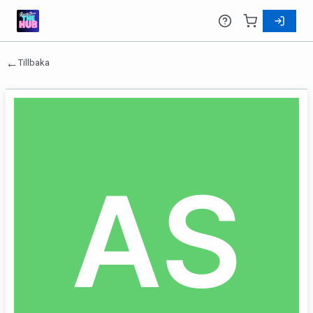
←
Tillbaka