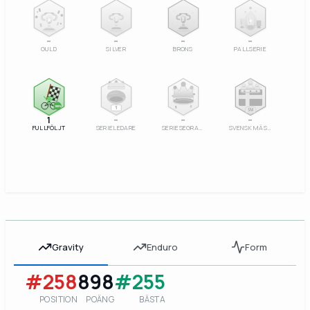
2
3
–
–
–
–
GULD
SILVER
BRONS
PALLSERIE
100%
1
SM
1
–
–
–
FULLFÖLJT
SERIELEDARE
SERIESEGRARE
SVENSK MÄSTARE
Gravity
Enduro
Form
#258
898
#255
POSITION
POÄNG
BÄSTA