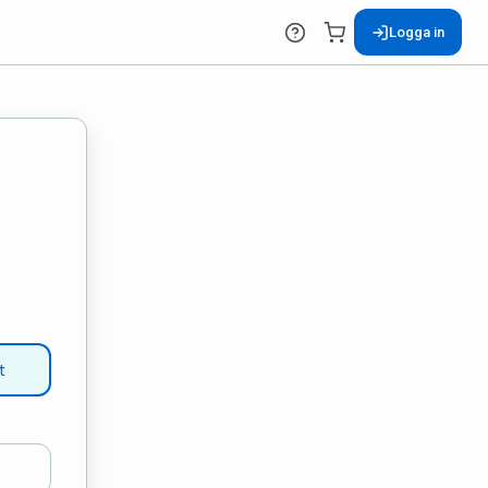
Logga in
!
t